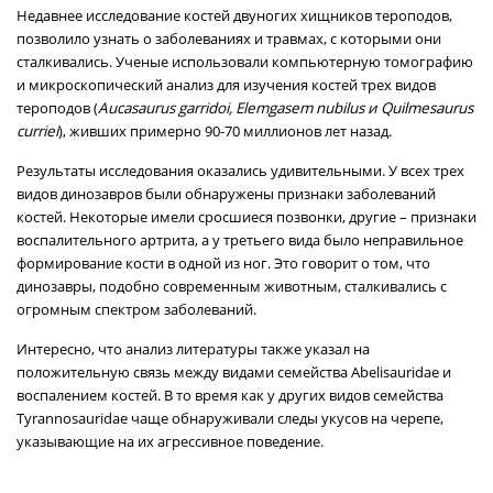
Недавнее исследование костей двуногих хищников тероподов,
позволило узнать о заболеваниях и травмах, с которыми они
сталкивались. Ученые использовали компьютерную томографию
и микроскопический анализ для изучения костей трех видов
тероподов (
Aucasaurus garridoi, Elemgasem nubilus и Quilmesaurus
curriei
), живших примерно 90-70 миллионов лет назад.
Результаты исследования оказались удивительными. У всех трех
видов динозавров были обнаружены признаки заболеваний
костей. Некоторые имели сросшиеся позвонки, другие – признаки
воспалительного артрита, а у третьего вида было неправильное
формирование кости в одной из ног. Это говорит о том, что
динозавры, подобно современным животным, сталкивались с
огромным спектром заболеваний.
Интересно, что анализ литературы также указал на
положительную связь между видами семейства Abelisauridae и
воспалением костей. В то время как у других видов семейства
Tyrannosauridae чаще обнаруживали следы укусов на черепе,
указывающие на их агрессивное поведение.