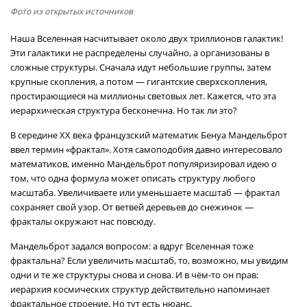
Фото из открытых источников
Наша Вселенная насчитывает около двух триллионов галактик!
Эти галактики не распределены случайно, а организованы в
сложные структуры. Сначала идут небольшие группы, затем
крупные скопления, а потом — гигантские сверхскопления,
простирающиеся на миллионы световых лет. Кажется, что эта
иерархическая структура бесконечна. Но так ли это?
В середине XX века французский математик Бенуа Мандельброт
ввел термин «фрактал». Хотя самоподобия давно интересовало
математиков, именно Мандельброт популяризировал идею о
том, что одна формула может описать структуру любого
масштаба. Увеличиваете или уменьшаете масштаб — фрактал
сохраняет свой узор. От ветвей деревьев до снежинок —
фракталы окружают нас повсюду.
Мандельброт задался вопросом: а вдруг Вселенная тоже
фрактальна? Если увеличить масштаб, то, возможно, мы увидим
одни и те же структуры снова и снова. И в чём-то он прав:
иерархия космических структур действительно напоминает
фрактальное строение. Но тут есть нюанс.