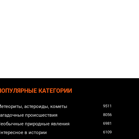
ПОПУЛЯРНЫЕ КАТЕГОРИИ
етеориты, астероиды, кометы
9511
агадочные происшествия
8056
еобычные природные явления
6981
нтересное в истории
6109