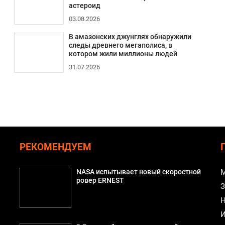
астероид
03.08.2026
В амазонских джунглях обнаружили
следы древнего мегаполиса, в
котором жили миллионы людей
31.07.2026
РЕКОМЕНДУЕМ
NASA испытывает новый скоростной
М
ровер ERNEST
З
Н
И