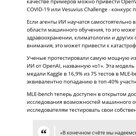
качестве примеров можно привести OpenVa
COVID-19 или Vesuvius Challenge - конкурс
Если агенты ИИ научатся самостоятельно 
области машинного обучения, то это може
здравоохранении, климатологии и других об
внимания, это может привести к катастро
Ученые протестировали самую мощную из
ИИ от OpenAI, названную «o1». Эта модел
медали Kaggle в 16,9% из 75 тестов в MLE
эквивалентно попаданию в топ-40% участн
MLE-bench теперь доступен в открытом до
исследования возможностей машинного об
исследователям тестировать свои собстве
«В конечном счёте мы надеемс