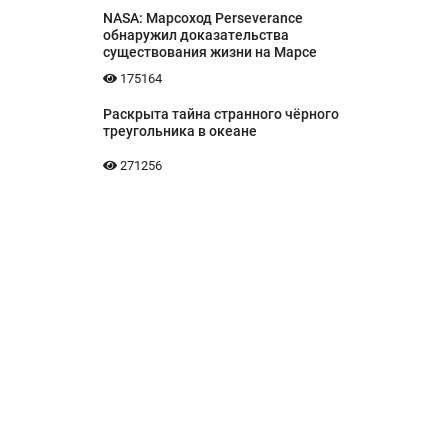
NASA: Марсоход Perseverance
обнаружил доказательства
существования жизни на Марсе
175164
Раскрыта тайна странного чёрного
треугольника в океане
271256