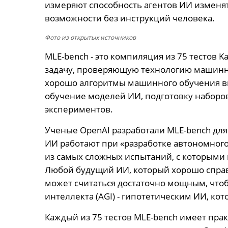
измеряют способность агентов ИИ изменят
возможности без инструкций человека.
Фото из открытых источников
MLE-bench - это компиляция из 75 тестов K
задачу, проверяющую технологию машинно
хорошо алгоритмы машинного обучения в
обучение моделей ИИ, подготовку наборо
экспериментов.
Ученые OpenAI разработали MLE-bench для
ИИ работают при «разработке автономного
из самых сложных испытаний, с которыми 
Любой будущий ИИ, который хорошо справи
может считаться достаточно мощным, чтоб
интеллекта (AGI) - гипотетическим ИИ, ко
Каждый из 75 тестов MLE-bench имеет пра