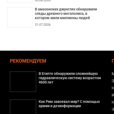
03.08.2026
В амазонских джунглях обнаружили
следы древнего мегаполиса, в
котором жили миллионы людей
31.07.2026
РЕКОМЕНДУЕМ
В Египте обнаружили сложнейшую
М
гидравлическую систему возрастом
З
4600 лет
Н
И
Как Рим завоевал мир? С помощью
Н
армии и дезинформации
Э