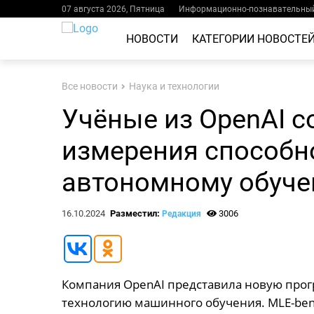
07 августа 2026, Пятница
Информационно-познавательный
НОВОСТИ
КАТЕГОРИИ НОВОСТЕ
Все новости
Наука и технологии
Учёные из OpenAI с
измерения способн
автономному обуч
16.10.2024
Разместил:
3006
Редакция
Компания OpenAI представила новую прог
технологию машинного обучения. MLE-bench