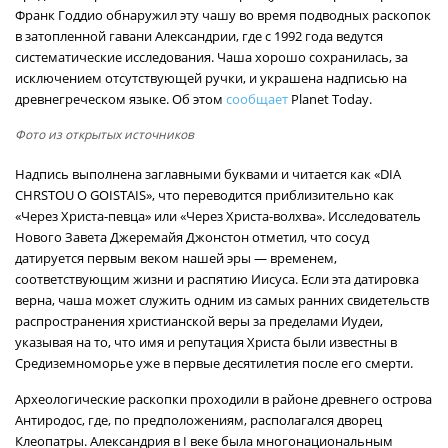
Франк Годдио обнаружил эту чашу во время подводных раскопок
в затопленной гавани Александрии, где с 1992 года ведутся
систематические исследования. Чаша хорошо сохранилась, за
исключением отсутствующей ручки, и украшена надписью на
древнегреческом языке. Об этом
сообщает
Planet Today.
Фото из открытых источников
Надпись выполнена заглавными буквами и читается как «DIA
CHRSTOU O GOISTAIS», что переводится приблизительно как
«Через Христа-певца» или «Через Христа-волхва». Исследователь
Нового Завета Джеремайя Джонстон отметил, что сосуд
датируется первым веком нашей эры — временем,
соответствующим жизни и распятию Иисуса. Если эта датировка
верна, чаша может служить одним из самых ранних свидетельств
распространения христианской веры за пределами Иудеи,
указывая на то, что имя и репутация Христа были известны в
Средиземноморье уже в первые десятилетия после его смерти.
Археологические раскопки проходили в районе древнего острова
Антиродос, где, по предположениям, располагался дворец
Клеопатры. Александрия в I веке была многонациональным