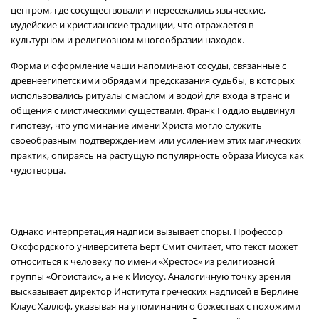
центром, где сосуществовали и пересекались языческие,
иудейские и христианские традиции, что отражается в
культурном и религиозном многообразии находок.
Форма и оформление чаши напоминают сосуды, связанные с
древнеегипетскими обрядами предсказания судьбы, в которых
использовались ритуалы с маслом и водой для входа в транс и
общения с мистическими существами. Франк Годдио выдвинул
гипотезу, что упоминание имени Христа могло служить
своеобразным подтверждением или усилением этих магических
практик, опираясь на растущую популярность образа Иисуса как
чудотворца.
Однако интерпретация надписи вызывает споры. Профессор
Оксфордского университета Берт Смит считает, что текст может
относиться к человеку по имени «Хрестос» из религиозной
группы «Огоистаис», а не к Иисусу. Аналогичную точку зрения
высказывает директор Института греческих надписей в Берлине
Клаус Халлоф, указывая на упоминания о божествах с похожими