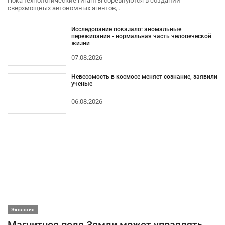
Пока технологические гиганты соревнуются в создании
сверхмощных автономных агентов,..
Исследование показало: аномальные
переживания - нормальная часть человеческой
жизни
07.08.2026
Невесомость в космосе меняет сознание, заявили
ученые
06.08.2026
Экология
Магнитное поле Земли может управлять