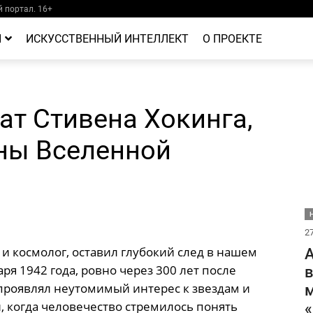
 портал. 16+
Й
ИСКУССТВЕННЫЙ ИНТЕЛЛЕКТ
О ПРОЕКТЕ
ат Стивена Хокинга,
ны Вселенной
Н
27
и космолог, оставил глубокий след в нашем
А
я 1942 года, ровно через 300 лет после
в
 проявлял неутомимый интерес к звездам и
м
и, когда человечество стремилось понять