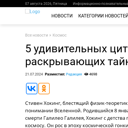
07 августа 2026, Пятница
Информационно-познавательный
НОВОСТИ
КАТЕГОРИИ НОВОСТЕ
Все новости
Космос
5 удивительных цит
раскрывающих тай
21.07.2024
Разместил:
4698
Редакция
Стивен Хокинг, блестящий физик-теоретик 
понимании Вселенной. Родившийся 8 январ
смерти Галилео Галилея, Хокинг с детства
космосу. Он рос в эпоху космической гонк