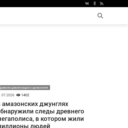
ревние цивилизации и археология
.07.2026
1402
 амазонских джунглях
бнаружили следы древнего
егаполиса, в котором жили
миллионы людей