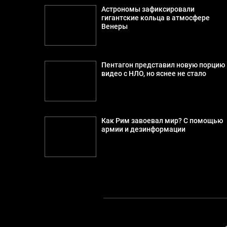
Астрономы зафиксировали
гигантские кольца в атмосфере
Венеры
Пентагон представил новую порцию
видео с НЛО, но яснее не стало
Как Рим завоевал мир? С помощью
армии и дезинформации