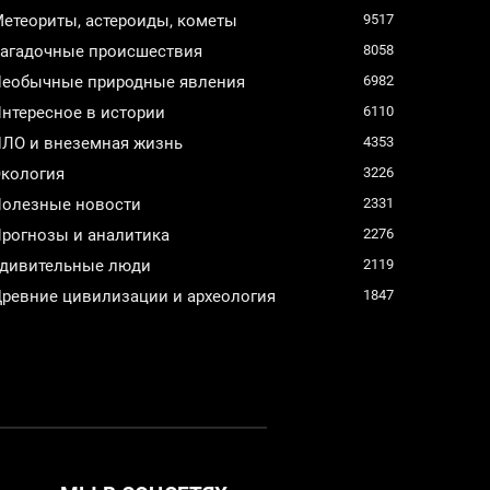
етеориты, астероиды, кометы
9517
агадочные происшествия
8058
еобычные природные явления
6982
нтересное в истории
6110
ЛО и внеземная жизнь
4353
кология
3226
олезные новости
2331
рогнозы и аналитика
2276
дивительные люди
2119
ревние цивилизации и археология
1847