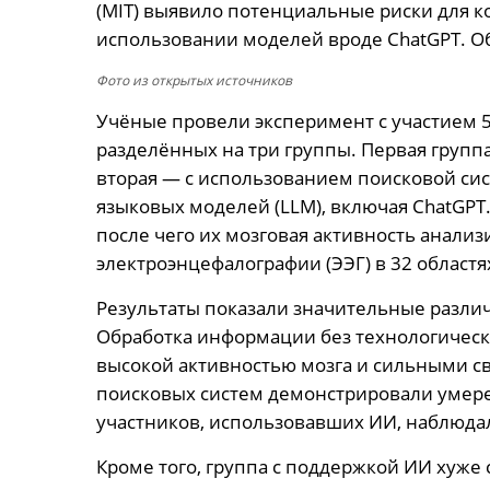
(MIT) выявило потенциальные риски для 
использовании моделей вроде ChatGPT. О
Фото из открытых источников
Учёные провели эксперимент с участием 54 
разделённых на три группы. Первая групп
вторая — с использованием поисковой сис
языковых моделей (LLM), включая ChatGPT.
после чего их мозговая активность анали
электроэнцефалографии (ЭЭГ) в 32 областя
Результаты показали значительные разли
Обработка информации без технологичес
высокой активностью мозга и сильными с
поисковых систем демонстрировали умере
участников, использовавших ИИ, наблюдал
Кроме того, группа с поддержкой ИИ хуже