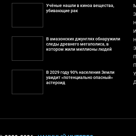
Учёные нашли в киноа вещества,
М
убивающие рак
З
Н
И
В амазонских джунглях обнаружили
Н
следы древнего мегаполиса, в
Э
котором жили миллионы людей
П
П
В 2029 году 90% населения Земли
У
увидит «потенциально опасный»
Д
астероид