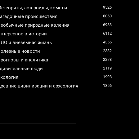
етеориты, астероиды, кометы
9526
агадочные происшествия
8060
еобычные природные явления
6983
нтересное в истории
6112
ЛО и внеземная жизнь
4356
олезные новости
2332
рогнозы и аналитика
2278
дивительные люди
2119
кология
1998
ревние цивилизации и археология
1856