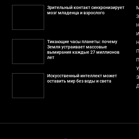
й
Зрительный контакт синхронизирует
М
мозг младенца и взрослого
З
Н
И
Тикающие часы планеты: почему
Н
Земля устраивает массовые
П
вымирания каждые 27 миллионов
лет
П
У
Искусственный интеллект может
Э
оставить мир без воды и света
Д