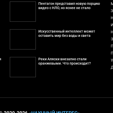
Пентагон представил новую порцию
М
видео с НЛО, но яснее не стало
З
Н
И
Искусственный интеллект может
Н
оставить мир без воды и света
Э
П
П
я
Реки Аляски внезапно стали
У
оранжевыми. Что происходит?
Д