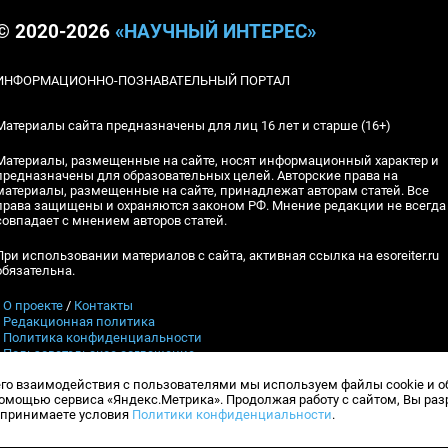
© 2020-2026
«НАУЧНЫЙ ИНТЕРЕС»
ИНФОРМАЦИОННО-ПОЗНАВАТЕЛЬНЫЙ ПОРТАЛ
Материалы сайта предназначены для лиц 16 лет и старше (16+)
Материалы, размещенные на сайте, носят информационный характер и
предназначены для образовательных целей. Авторские права на
материалы, размещенные на сайте, принадлежат авторам статей. Все
права защищены и охраняются законом РФ. Мнение редакции не всегда
совпадает с мнением авторов статей.
При использовании материалов с сайта, активная ссылка на esoreiter.ru
обязательна.
▪
О проекте
/
Контакты
▪
Редакционная политика
▪
Политика конфиденциальности
▪
Пользовательское соглашение
его взаимодействия с пользователями мы используем файлы cookie и 
Контакты:
esoreiter@yandex.ru
, Гл.ред.: А.В.Шебловинский
мощью сервиса «Яндекс.Метрика». Продолжая работу с сайтом, Вы ра
Телефон редакции:
+7 (917) 398-10-94
и принимаете условия
Политики конфиденциальности
.