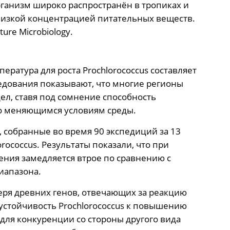
ганизм широко распространён в тропиках и
 низкой концентрацией питательных веществ.
re Microbiology.
ратура для роста Prochlorococcus составляет
ледования показывают, что многие регионы
ел, ставя под сомнение способность
о меняющимся условиям среды.
 собранные во время 90 экспедиций за 13
rococcus. Результаты показали, что при
ния замедляется втрое по сравнению с
иапазона.
теря древних генов, отвечающих за реакцию
 устойчивость Prochlorococcus к повышению
для конкуренции со стороны другого вида