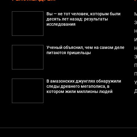
Вы — не тот человек, которым были
М
десять лет назад: результаты
З
исследования
Н
И
Ученый объяснил, чем на самом деле
Н
питаются пришельцы
Э
П
П
й
В амазонских джунглях обнаружили
У
следы древнего мегаполиса, в
Д
котором жили миллионы людей