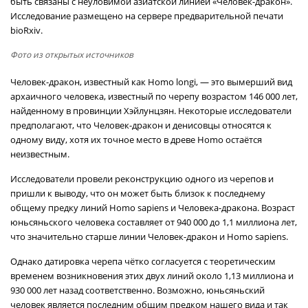
быть связаны с неуловимой азиатской линией «Человек-дракон».
Исследование размещено на сервере предварительной печати
bioRxiv.
Фото из открытых источников
Человек-дракон, известный как Homo longi, — это вымерший вид
архаичного человека, известный по черепу возрастом 146 000 лет,
найденному в провинции Хэйлунцзян. Некоторые исследователи
предполагают, что Человек-дракон и денисовцы относятся к
одному виду, хотя их точное место в древе Homo остаётся
неизвестным.
Исследователи провели реконструкцию одного из черепов и
пришли к выводу, что он может быть близок к последнему
общему предку линий Homo sapiens и Человека-дракона. Возраст
юньсяньского человека составляет от 940 000 до 1,1 миллиона лет,
что значительно старше линии Человек-дракон и Homo sapiens.
Однако датировка черепа чётко согласуется с теоретическим
временем возникновения этих двух линий около 1,13 миллиона и
930 000 лет назад соответственно. Возможно, юньсяньский
человек является последним общим предком нашего вида и так