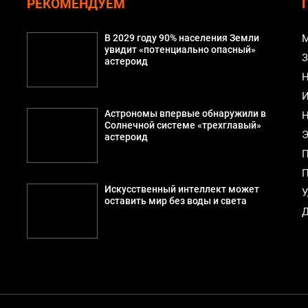
РЕКОМЕНДУЕМ
В 2029 году 90% населения Земли
М
увидит «потенциально опасный»
З
астероид
Н
И
Астрономы впервые обнаружили в
Н
Солнечной системе «трехглавый»
Э
астероид
П
П
Искусственный интеллект может
У
оставить мир без воды и света
Д