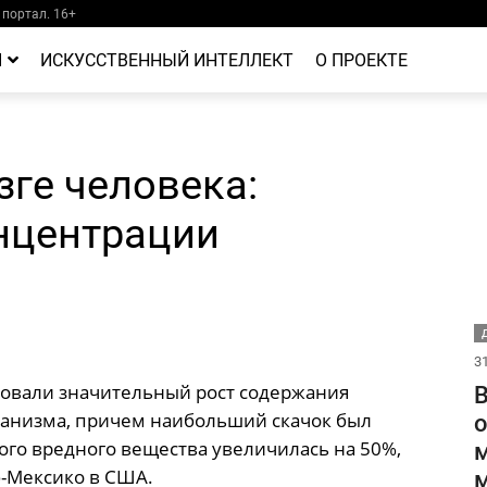
портал. 16+
Й
ИСКУССТВЕННЫЙ ИНТЕЛЛЕКТ
О ПРОЕКТЕ
ге человека:
нцентрации
Д
31
ровали значительный рост содержания
В
ганизма, причем наибольший скачок был
о
ого вредного вещества увеличилась на 50%,
м
-Мексико в США.