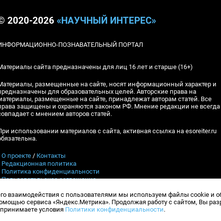
© 2020-2026
«НАУЧНЫЙ ИНТЕРЕС»
ИНФОРМАЦИОННО-ПОЗНАВАТЕЛЬНЫЙ ПОРТАЛ
Материалы сайта предназначены для лиц 16 лет и старше (16+)
Материалы, размещенные на сайте, носят информационный характер и
предназначены для образовательных целей. Авторские права на
материалы, размещенные на сайте, принадлежат авторам статей. Все
права защищены и охраняются законом РФ. Мнение редакции не всегда
совпадает с мнением авторов статей.
При использовании материалов с сайта, активная ссылка на esoreiter.ru
обязательна.
▪
О проекте
/
Контакты
▪
Редакционная политика
▪
Политика конфиденциальности
▪
Пользовательское соглашение
его взаимодействия с пользователями мы используем файлы cookie и 
Контакты:
esoreiter@yandex.ru
, Гл.ред.: А.В.Шебловинский
мощью сервиса «Яндекс.Метрика». Продолжая работу с сайтом, Вы ра
Телефон редакции:
+7 (917) 398-10-94
и принимаете условия
Политики конфиденциальности
.