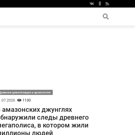
ревние цивилизации и археология
.07.2026
1130
 амазонских джунглях
бнаружили следы древнего
егаполиса, в котором жили
миллионы людей