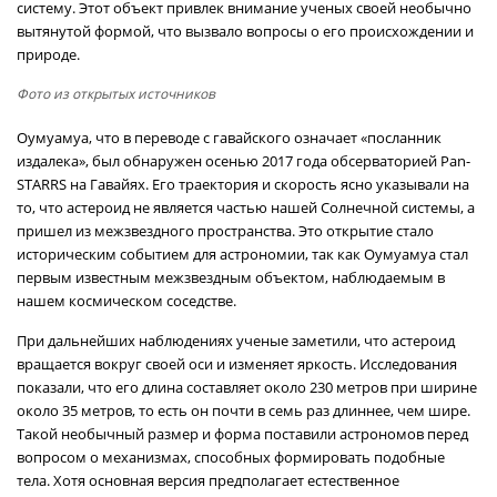
систему. Этот объект привлек внимание ученых своей необычно
вытянутой формой, что вызвало вопросы о его происхождении и
природе.
Фото из открытых источников
Оумуамуа, что в переводе с гавайского означает «посланник
издалека», был обнаружен осенью 2017 года обсерваторией Pan-
STARRS на Гавайях. Его траектория и скорость ясно указывали на
то, что астероид не является частью нашей Солнечной системы, а
пришел из межзвездного пространства. Это открытие стало
историческим событием для астрономии, так как Оумуамуа стал
первым известным межзвездным объектом, наблюдаемым в
нашем космическом соседстве.
При дальнейших наблюдениях ученые заметили, что астероид
вращается вокруг своей оси и изменяет яркость. Исследования
показали, что его длина составляет около 230 метров при ширине
около 35 метров, то есть он почти в семь раз длиннее, чем шире.
Такой необычный размер и форма поставили астрономов перед
вопросом о механизмах, способных формировать подобные
тела. Хотя основная версия предполагает естественное